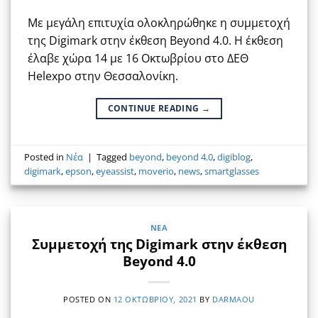
Με μεγάλη επιτυχία ολοκληρώθηκε η συμμετοχή
της Digimark στην έκθεση Beyond 4.0. Η έκθεση
έλαβε χώρα 14 με 16 Οκτωβρίου στο ΔΕΘ
Helexpo στην Θεσσαλονίκη.
CONTINUE READING
→
Posted in
Νέα
|
Tagged
beyond
,
beyond 4.0
,
digiblog
,
digimark
,
epson
,
eyeassist
,
moverio
,
news
,
smartglasses
ΝΈΑ
Συμμετοχή της Digimark στην έκθεση
Beyond 4.0
POSTED ON
12 ΟΚΤΩΒΡΊΟΥ, 2021
BY
DARMAOU