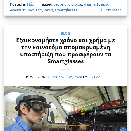
Posted in
Νέα
|
Tagged
beyond
,
digiblog
,
digimark
,
epson
,
eyeassist
,
moverio
,
news
,
smartglasses
1
Comment
BLOG
Εξοικονομήστε χρόνο και χρήμα με
την καινοτόμο απομακρυσμένη
υποστήριξη που προσφέρουν τα
Smartglasses
POSTED ON
30 ΙΑΝΟΥΑΡΊΟΥ, 2020
BY
DIGIMARK