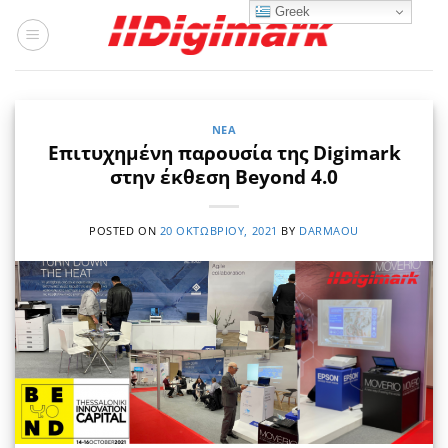
Μετάβαση
Greek
στο
περιεχόμενο
ΝΈΑ
Επιτυχημένη παρουσία της Digimark
στην έκθεση Beyond 4.0
POSTED ON
20 ΟΚΤΩΒΡΊΟΥ, 2021
BY
DARMAOU