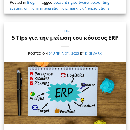
Posted in
Blog
|
Tagged
accounting software
,
accounting
system
,
crm
,
crm intergration
,
digimark
,
ERP
,
erpsolutions
BLOG
5 Tips για την μείωση του κόστους ERP
POSTED ON
24 ΑΠΡΙΛΊΟΥ, 2023
BY
DIGIMARK