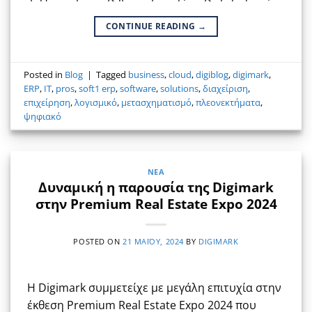
CONTINUE READING
→
Posted in
Blog
|
Tagged
business
,
cloud
,
digiblog
,
digimark
,
ERP
,
IT
,
pros
,
soft1 erp
,
software
,
solutions
,
διαχείριση
,
επιχείρηση
,
λογισμικό
,
μετασχηματισμό
,
πλεονεκτήματα
,
ψηφιακό
ΝΈΑ
Δυναμική η παρουσία της Digimark
στην Premium Real Estate Expo 2024
POSTED ON
21 ΜΑΪ́ΟΥ, 2024
BY
DIGIMARK
Η Digimark συμμετείχε με μεγάλη επιτυχία στην
έκθεση Premium Real Estate Expo 2024 που