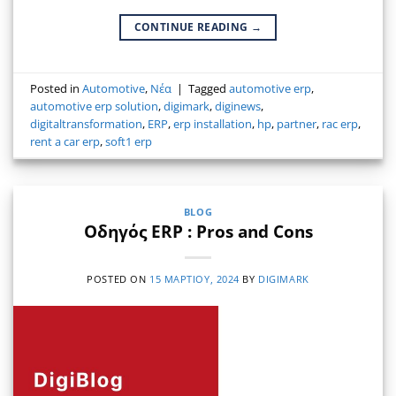
CONTINUE READING
→
Posted in
Automotive
,
Νέα
|
Tagged
automotive erp
,
automotive erp solution
,
digimark
,
diginews
,
digitaltransformation
,
ERP
,
erp installation
,
hp
,
partner
,
rac erp
,
rent a car erp
,
soft1 erp
BLOG
Οδηγός ERP : Pros and Cons
POSTED ON
15 ΜΑΡΤΊΟΥ, 2024
BY
DIGIMARK