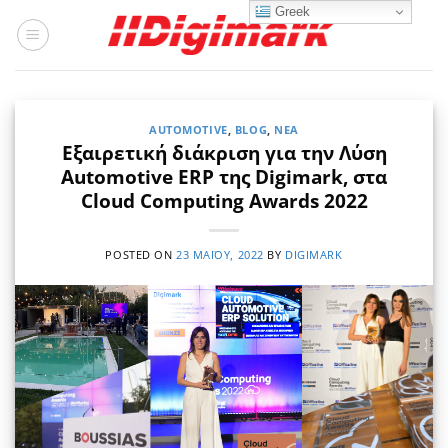
Μετάβαση
Greek
στο
περιεχόμενο
AUTOMOTIVE
,
BLOG
,
ΝΈΑ
Εξαιρετική διάκριση για την Λύση
Automotive ERP της Digimark, στα
Cloud Computing Awards 2022
POSTED ON
23 ΜΑΪ́ΟΥ, 2022
BY
DIGIMARK