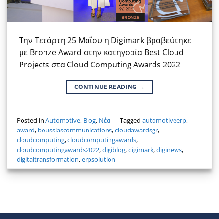
Την Τετάρτη 25 Μαΐου η Digimark βραβεύτηκε
με Bronze Award στην κατηγορία Best Cloud
Projects στα Cloud Computing Awards 2022
CONTINUE READING
→
Posted in
Automotive
,
Blog
,
Νέα
|
Tagged
automotiveerp
,
award
,
boussiascommunications
,
cloudawardsgr
,
cloudcomputing
,
cloudcomputingawards
,
cloudcomputingawards2022
,
digiblog
,
digimark
,
diginews
,
digitaltransformation
,
erpsolution