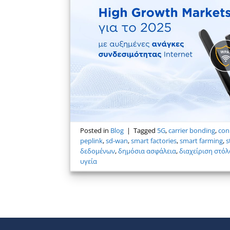
Posted in
Blog
|
Tagged
5G
,
carrier bonding
,
con
peplink
,
sd-wan
,
smart factories
,
smart farming
,
s
δεδομένων
,
δημόσια ασφάλεια
,
διαχείριση στό
υγεία