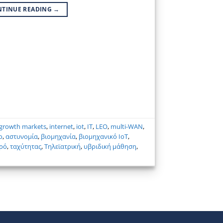
NTINUE READING
→
 growth markets
,
internet
,
iot
,
IT
,
LEO
,
multi-WAN
,
ο
,
αστυνομία
,
βιομηχανία
,
βιομηχανικό ΙοΤ
,
ρό
,
ταχύτητας
,
Τηλεϊατρική
,
υβριδική μάθηση
,