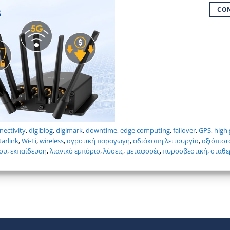
CO
nectivity
,
digiblog
,
digimark
,
downtime
,
edge computing
,
failover
,
GPS
,
high
tarlink
,
Wi-Fi
,
wireless
,
αγροτική παραγωγή
,
αδιάκοπη λειτουργία
,
αξιόπιστ
λου
,
εκπαίδευση
,
λιανικό εμπόριο
,
λύσεις
,
μεταφορές
,
πυροσβεστική
,
σταθε