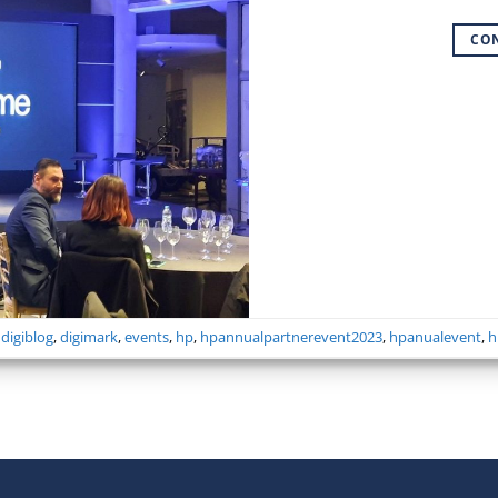
CO
,
digiblog
,
digimark
,
events
,
hp
,
hpannualpartnerevent2023
,
hpanualevent
,
h