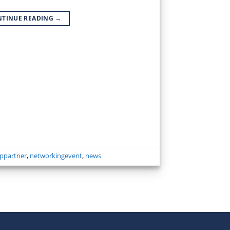
NTINUE READING
→
ppartner
,
networkingevent
,
news