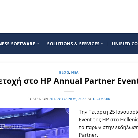
NESS SOFTWARE
SOLUTIONS & SERVICES
UNIFIED C
BLOG
,
ΝΈΑ
τοχή στο HP Annual Partner Even
POSTED ON
26 ΙΑΝΟΥΑΡΊΟΥ, 2023
BY
DIGIMARK
Την Τετάρτη 25 Ιανουαρ
Event της HP στο Hellen
το παρών στην εκδήλωση 
Partner.