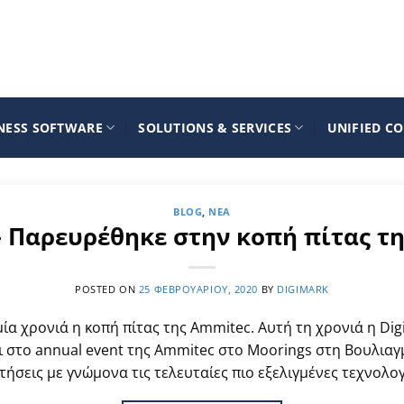
NESS SOFTWARE
SOLUTIONS & SERVICES
UNIFIED C
BLOG
,
ΝΈΑ
– Παρευρέθηκε στην κοπή πίτας τ
POSTED ON
25 ΦΕΒΡΟΥΑΡΊΟΥ, 2020
BY
DIGIMARK
ία χρονιά η κοπή πίτας της Ammitec. Αυτή τη χρονιά η Di
ι στο annual event της Ammitec στο Moorings στη Βουλιαγ
σεις με γνώμονα τις τελευταίες πιο εξελιγμένες τεχνολογ