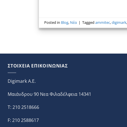
Posted in
Blog
,
Νέα
|
Tagged
ammitec
,
digimark
ΣΤΟΙΧΕΙΑ ΕΠΙΚΟΙΝΩΝΙΑΣ
Digimark A.E.
Μαιάνδρου 90 Νεα Φιλαδέλφεια 14341
T: 210 2518666
F: 210 2588617