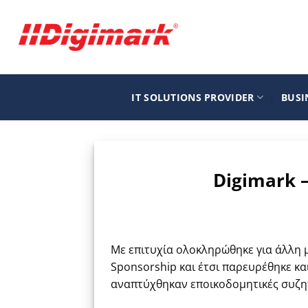
Μετάβαση
στο
περιεχόμενο
IT SOLUTIONS PROVIDER
BUSI
Digimark 
Με επιτυχία ολοκληρώθηκε για άλλη μ
Sponsorship και έτσι παρευρέθηκε κα
αναπτύχθηκαν εποικοδομητικές συζητή