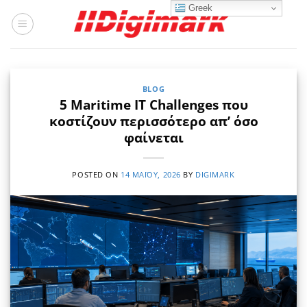
Μετάβαση
Greek
στο
περιεχόμενο
BLOG
5 Maritime IT Challenges που
κοστίζουν περισσότερο απ’ όσο
φαίνεται
POSTED ON
14 ΜΑΪ́ΟΥ, 2026
BY
DIGIMARK