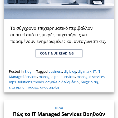
Το σύγχρονο επιχειρηματικό περιβάλλον
απαιτεί από τις μικρές επιχειρήσεις να
παραμένουν ενημερωμένες και ανταγωνιστικές.
CONTINUE READING
→
Posted in
Blog
|
Tagged
business
,
digiblog
,
digimark
,
IT
,
IT
Managed Services
,
managed print services
,
managed services
,
mps
,
solutions
,
trends
,
ασφάλεια δεδομένων
,
διαχείριση
,
επιχείρηση
,
λύσεις
,
υποστήριξη
BLOG
Πώς τα IT Managed Services Βοηθούν