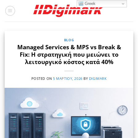
Μετάβαση
Greek
στο
περιεχόμενο
BLOG
Managed Services & MPS vs Break &
Fix: Η στρατηγική που μειώνει το
λειτουργικό κόστος κατά 40%
POSTED ON
5 ΜΑΡΤΊΟΥ, 2026
BY
DIGIMARK