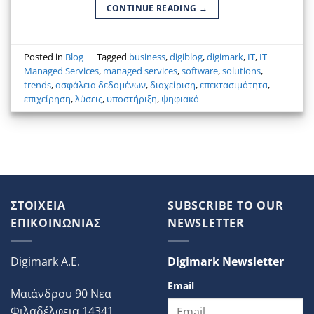
CONTINUE READING
→
Posted in
Blog
|
Tagged
business
,
digiblog
,
digimark
,
IT
,
IT
Managed Services
,
managed services
,
software
,
solutions
,
trends
,
ασφάλεια δεδομένων
,
διαχείριση
,
επεκτασιμότητα
,
επιχείρηση
,
λύσεις
,
υποστήριξη
,
ψηφιακό
ΣΤΟΙΧΕΙΑ
SUBSCRIBE TO OUR
ΕΠΙΚΟΙΝΩΝΙΑΣ
NEWSLETTER
Digimark A.E.
Digimark Newsletter
Email
Μαιάνδρου 90 Νεα
Φιλαδέλφεια 14341