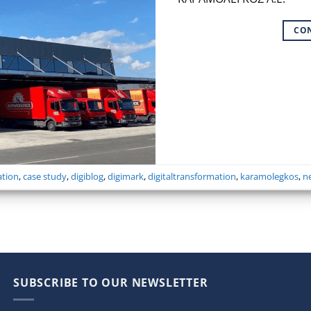
CO
ation
,
case study
,
digiblog
,
digimark
,
digitaltransformation
,
karamolegkos
,
n
SUBSCRIBE TO OUR NEWSLETTER