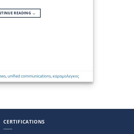
NTINUE READING
→
ews
,
unified communications
,
καραμολεγκος
CERTIFICATIONS