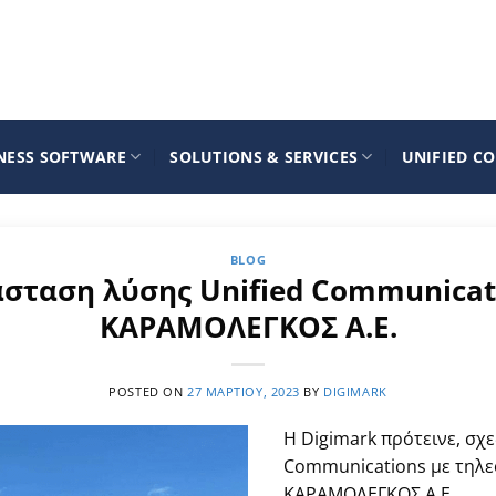
NESS SOFTWARE
SOLUTIONS & SERVICES
UNIFIED C
BLOG
σταση λύσης Unified Communicati
ΚΑΡΑΜΟΛΕΓΚΟΣ Α.Ε.
POSTED ON
27 ΜΑΡΤΊΟΥ, 2023
BY
DIGIMARK
Η Digimark πρότεινε, σχε
Communications με τηλε
ΚΑΡΑΜΟΛΕΓΚΟΣ Α.Ε.