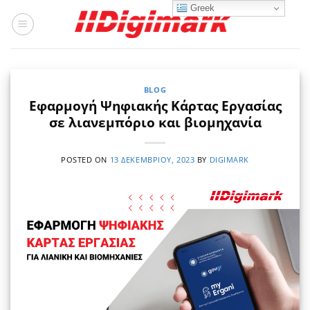
Μετάβαση
Greek
στο
περιεχόμενο
BLOG
Εφαρμογή Ψηφιακής Κάρτας Εργασίας
σε λιανεμπόριο και βιομηχανία
POSTED ON
13 ΔΕΚΕΜΒΡΊΟΥ, 2023
BY
DIGIMARK