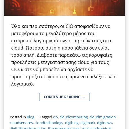
Όλο και περισσότερο, οι CIO αποφασίζουν να
μεταφέρουν το μεγαλύτερο μέρος του
εταιρικού λογισμικού των εταιρειών τους στο
cloud. Ωστόσο, αυτή η προσπάθεια δεν είναι
τόσο απλή. Διαβάστε παρακάτω τις κορυφαίες
προκλήσεις μετεγκατάστασης cloud για τους
CIO, ώστε να μπορείτε να αρχίσετε να
προετοιμάζεστε για αυτές πριν να επιλέξετε νέο
λογισμικό.
CONTINUE READING
→
Posted in
Blog
|
Tagged
cio
,
cloudcomputing
,
cloudmigration
,
cloudservices
,
cloudtechnology
,
digiblog
,
digimark
,
diginews
,
digitaltransformation
,
itmanagedservices
,
managedservices
,