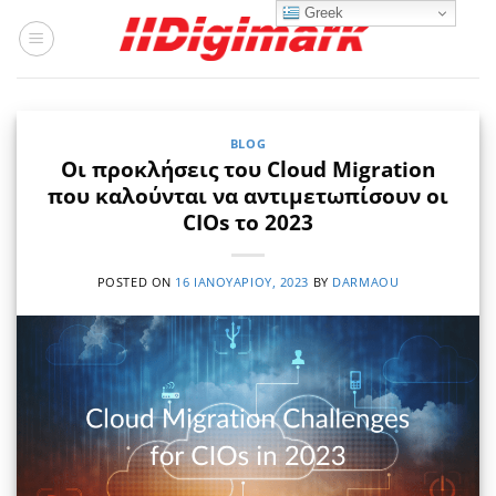
Μετάβαση
Greek
στο
περιεχόμενο
BLOG
Οι προκλήσεις του Cloud Migration
που καλούνται να αντιμετωπίσουν οι
CIOs το 2023
POSTED ON
16 ΙΑΝΟΥΑΡΊΟΥ, 2023
BY
DARMAOU