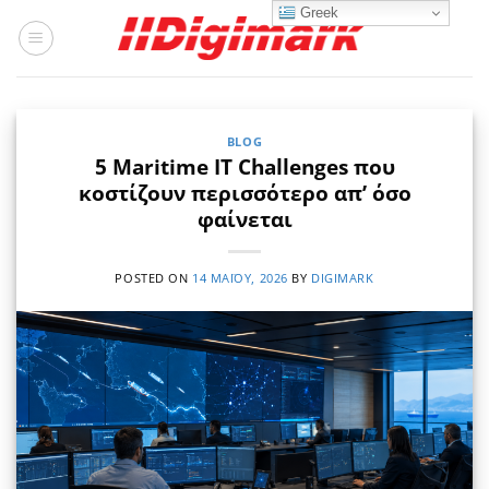
Μετάβαση
Greek
στο
περιεχόμενο
BLOG
5 Maritime IT Challenges που
κοστίζουν περισσότερο απ’ όσο
φαίνεται
POSTED ON
14 ΜΑΪ́ΟΥ, 2026
BY
DIGIMARK