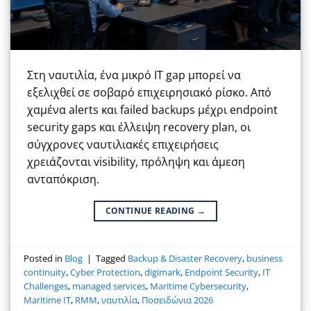
Στη ναυτιλία, ένα μικρό IT gap μπορεί να
εξελιχθεί σε σοβαρό επιχειρησιακό ρίσκο. Από
χαμένα alerts και failed backups μέχρι endpoint
security gaps και έλλειψη recovery plan, οι
σύγχρονες ναυτιλιακές επιχειρήσεις
χρειάζονται visibility, πρόληψη και άμεση
ανταπόκριση.
CONTINUE READING
→
Posted in
Blog
|
Tagged
Backup & Disaster Recovery
,
business
continuity
,
Cyber Protection
,
digimark
,
Endpoint Security
,
IT
Challenges
,
managed services
,
Maritime Cybersecurity
,
Maritime IT
,
RMM
,
ναυτιλία
,
Ποσειδώνια 2026