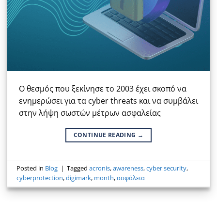
Ο θεσμός που ξεκίνησε το 2003 έχει σκοπό να
ενημερώσει για τα cyber threats και να συμβάλει
στην λήψη σωστών μέτρων ασφαλείας
CONTINUE READING
→
Posted in
Blog
|
Tagged
acronis
,
awareness
,
cyber security
,
cyberprotection
,
digimark
,
month
,
ασφάλεια