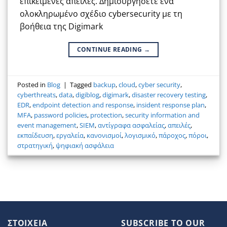
επικείμενες απειλές. Δημιουργήσετε ένα
ολοκληρωμένο σχέδιο cybersecurity με τη
βοήθεια της Digimark
CONTINUE READING
→
Posted in
Blog
|
Tagged
backup
,
cloud
,
cyber security
,
cyberthreats
,
data
,
digiblog
,
digimark
,
disaster recovery testing
,
EDR
,
endpoint detection and response
,
insident response plan
,
MFA
,
password policies
,
protection
,
security information and
event management
,
SIEM
,
αντίγραφα ασφαλείας
,
απειλές
,
εκπαίδευση
,
εργαλεία
,
κανονισμοί
,
λογισμικό
,
πάροχος
,
πόροι
,
στρατηγική
,
ψηφιακή ασφάλεια
ΣΤΟΙΧΕΙΑ
SUBSCRIBE TO OUR