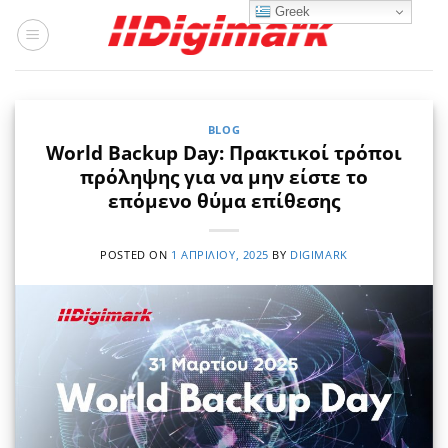
Μετάβαση
Greek
στο
περιεχόμενο
BLOG
World Backup Day: Πρακτικοί τρόποι
πρόληψης για να μην είστε το
επόμενο θύμα επίθεσης
POSTED ON
1 ΑΠΡΙΛΊΟΥ, 2025
BY
DIGIMARK