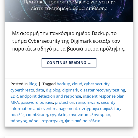
Με αφορμή την παγκόσμια ημέρα Backup, το
τμήμα Cybersecurity της Digimark έφτιαξε τον
παρακάτω οδηγό με τα βασικά μέτρα πρόληψης.
CONTINUE READING
→
Posted in
Blog
|
Tagged
backup
,
cloud
,
cyber security
,
cyberthreats
,
data
,
digiblog
,
digimark
,
disaster recovery testing
,
EDR
,
endpoint detection and response
,
insident response plan
,
MFA
,
password policies
,
protection
,
ransomware
,
security
information and event management
,
αντίγραφα ασφαλείας
,
απειλές
,
εκπαίδευση
,
εργαλεία
,
κανονισμοί
,
λογισμικό
,
πάροχος
,
πόροι
,
στρατηγική
,
ψηφιακή ασφάλεια