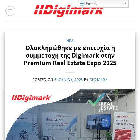
Μετάβαση
Greek
στο
περιεχόμενο
ΝΈΑ
Ολοκληρώθηκε με επιτυχία η
συμμετοχή της Digimark στην
Premium Real Estate Expo 2025
POSTED ON
6 ΙΟΥΝΊΟΥ, 2025
BY
DIGIMARK