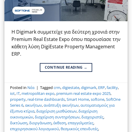
Η Digimark συμμετείχε για δεύτερη χρονιά στην
Premium Real Estate Expo όπου παρουσίασε την
κάθετη λύση DigiEstate Property Management
ERP.
CONTINUE READING
→
Posted in
Νέα
|
Tagged
crm
,
digiestate
,
digimark
,
ERP
,
facility
,
iot
,
IT
,
metropolitan expo
,
premium real estate expo 2025
,
property
,
real-time dashboards
,
Smart Home
,
softone
,
SoftOne
Series 6
,
ακινήτων
,
ανάπτυξη ακινήτων
,
αυτοματισμούς για
έξυπνα κτίρια
,
διαχείριση μισθώσεων
,
διαχείριση
οικονομικών
,
διαχείριση συντηρήσεων
,
διαχειριστές
,
δικτύωση
,
διοργάνωση
,
έκθεση
,
επαγγελματίες
,
επιχειρησιακού λογισμικού
,
θεσμικούς επενδυτές
,