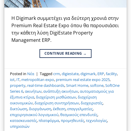
Η Digimark συμμετέχει για δεύτερη χρονιά στην
Premium Real Estate Expo όπου θα παρουσιάσει
την κάθετη λύση DigiEstate Property
Management ERP.
CONTINUE READING
→
Posted in
Νέα
|
Tagged
crm
,
digiestate
,
digimark
,
ERP
,
facility
,
iot
,
IT
,
metropolitan expo
,
premium real estate expo 2025
,
property
,
real-time dashboards
,
Smart Home
,
softone
,
SoftOne
Series 6
,
ακινήτων
,
ανάπτυξη ακινήτων
,
αυτοματισμούς για
έξυπνα κτίρια
,
διαχείριση μισθώσεων
,
διαχείριση
οικονομικών
,
διαχείριση συντηρήσεων
,
διαχειριστές
,
δικτύωση
,
διοργάνωση
,
έκθεση
,
επαγγελματίες
,
επιχειρησιακού λογισμικού
,
θεσμικούς επενδυτές
,
κατασκευαστές
,
πλατφόρμα
,
προμηθευτές
,
τεχνολογίες
,
υπηρεσιών