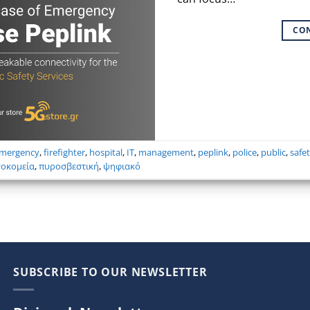
CO
mergency
,
firefighter
,
hospital
,
IT
,
management
,
peplink
,
police
,
public
,
safe
οκομεία
,
πυροσβεστική
,
ψηφιακό
SUBSCRIBE TO OUR NEWSLETTER