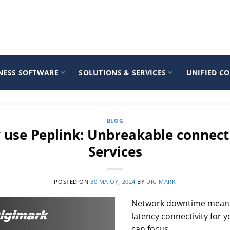
NESS SOFTWARE
SOLUTIONS & SERVICES
UNIFIED C
BLOG
 use Peplink: Unbreakable connectiv
Services
POSTED ON
30 ΜΑΪ́ΟΥ, 2024
BY
DIGIMARK
Network downtime means l
latency connectivity for 
can focus…