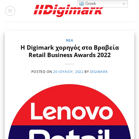
Μετάβαση
Greek
στο
περιεχόμενο
ΝΈΑ
Η Digimark χορηγός στα Βραβεία
Retail Business Awards 2022
POSTED ON
20 ΙΟΥΛΊΟΥ, 2022
BY
DIGIMARK