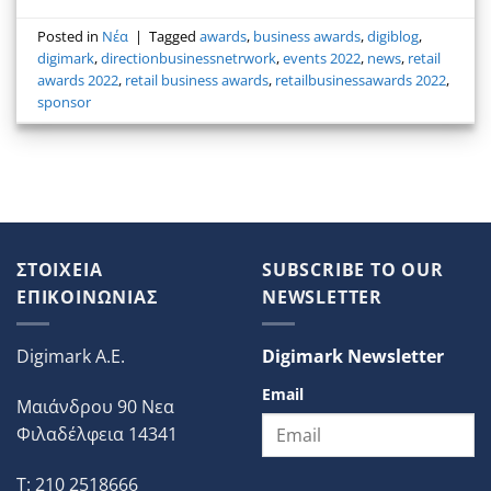
Posted in
Νέα
|
Tagged
awards
,
business awards
,
digiblog
,
digimark
,
directionbusinessnetrwork
,
events 2022
,
news
,
retail
awards 2022
,
retail business awards
,
retailbusinessawards 2022
,
sponsor
ΣΤΟΙΧΕΙΑ
SUBSCRIBE TO OUR
ΕΠΙΚΟΙΝΩΝΙΑΣ
NEWSLETTER
Digimark A.E.
Digimark Newsletter
Email
Μαιάνδρου 90 Νεα
Φιλαδέλφεια 14341
T: 210 2518666