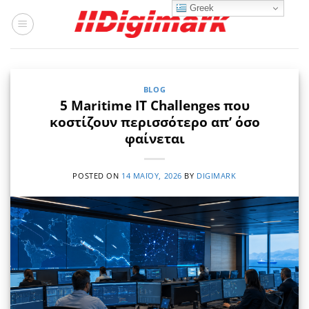
Μετάβαση
Greek
στο
περιεχόμενο
BLOG
5 Maritime IT Challenges που
κοστίζουν περισσότερο απ’ όσο
φαίνεται
POSTED ON
14 ΜΑΪ́ΟΥ, 2026
BY
DIGIMARK