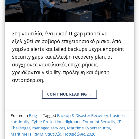
Στη ναυτιλία, ένα μικρό IT gap μπορεί να
εξελιχθεί σε σοβαρό επιχειρησιακό ρίσκο. Από
χαμένα alerts και failed backups μέχρι endpoint
security gaps και έλλειψη recovery plan, οι
σύγχρονες ναυτιλιακές επιχειρήσεις
χρειάζονται visibility, πρόληψη και άμεση
ανταπόκριση.
CONTINUE READING
→
Posted in
Blog
|
Tagged
Backup & Disaster Recovery
,
business
continuity
,
Cyber Protection
,
digimark
,
Endpoint Security
,
IT
Challenges
,
managed services
,
Maritime Cybersecurity
,
Maritime IT
,
RMM
,
ναυτιλία
,
Ποσειδώνια 2026