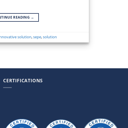
NTINUE READING
→
nnovative solution
,
sepe
,
solution
CERTIFICATIONS