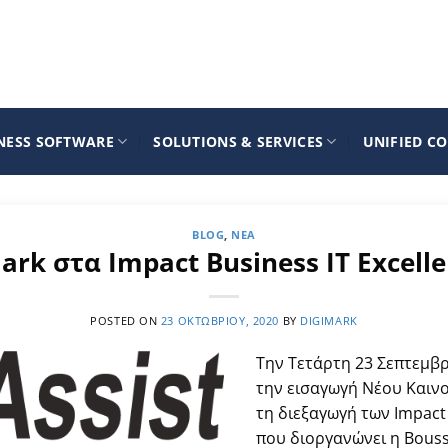
NESS SOFTWARE
SOLUTIONS & SERVICES
UNIFIED C
BLOG
,
ΝΈΑ
rk στα Impact Business IT Excell
POSTED ON
23 ΟΚΤΩΒΡΊΟΥ, 2020
BY
DIGIMARK
Την Τετάρτη 23 Σεπτεμβρ
την εισαγωγή Νέου Καιν
τη διεξαγωγή των Impact 
που διοργανώνει η Bouss