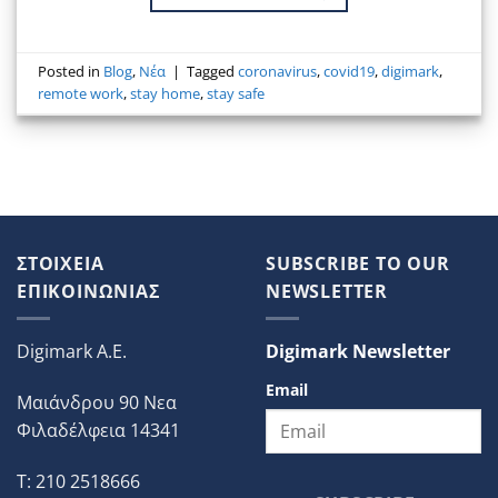
Posted in
Blog
,
Νέα
|
Tagged
coronavirus
,
covid19
,
digimark
,
remote work
,
stay home
,
stay safe
ΣΤΟΙΧΕΙΑ
SUBSCRIBE TO OUR
ΕΠΙΚΟΙΝΩΝΙΑΣ
NEWSLETTER
Digimark A.E.
Digimark Newsletter
Email
Μαιάνδρου 90 Νεα
Φιλαδέλφεια 14341
T: 210 2518666