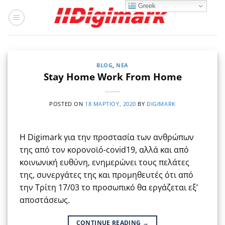
Μετάβαση
Greek
στο
περιεχόμενο
BLOG
,
ΝΈΑ
Stay Home Work From Home
POSTED ON
18 ΜΑΡΤΊΟΥ, 2020
BY
DIGIMARK
H Digimark για την προστασία των ανθρώπων
της από τον κορονοϊό-covid19, αλλά και από
κοινωνική ευθύνη, ενημερώνει τους πελάτες
της, συνεργάτες της και προμηθευτές ότι από
την Τρίτη 17/03 το προσωπικό θα εργάζεται εξ’
αποστάσεως.
CONTINUE READING
→