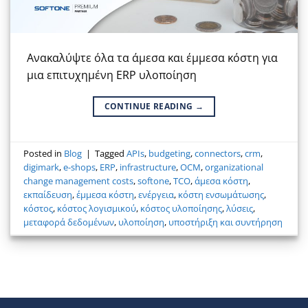
Ανακαλύψτε όλα τα άμεσα και έμμεσα κόστη για
μια επιτυχημένη ERP υλοποίηση
CONTINUE READING
→
Posted in
Blog
|
Tagged
APIs
,
budgeting
,
connectors
,
crm
,
digimark
,
e-shops
,
ERP
,
infrastructure
,
OCM
,
organizational
change management costs
,
softone
,
TCO
,
άμεσα κόστη
,
εκπαίδευση
,
έμμεσα κόστη
,
ενέργεια
,
κόστη ενσωμάτωσης
,
κόστος
,
κόστος λογισμικού
,
κόστος υλοποίησης
,
λύσεις
,
μεταφορά δεδομένων
,
υλοποίηση
,
υποστήριξη και συντήρηση