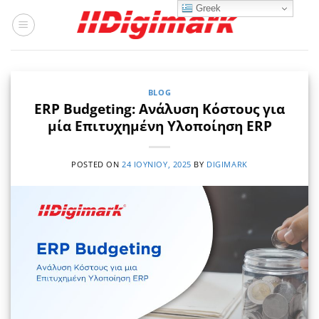
Μετάβαση
Greek
στο
περιεχόμενο
BLOG
ERP Budgeting: Ανάλυση Κόστους για
μία Επιτυχημένη Υλοποίηση ΕRP
POSTED ON
24 ΙΟΥΝΊΟΥ, 2025
BY
DIGIMARK