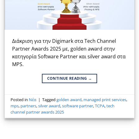
Διάκριση για την Digimark στα Tech Channel
Partner Awards 2025 με, golden award στην
κατηγορία Software Partner και silver award στα
ΜPS.
CONTINUE READING
→
Posted in
Νέα
|
Tagged
golden award
,
managed print services
,
mps
,
partners
,
silver award
,
software partner
,
TCPA
,
tech
channel partner awards 2025