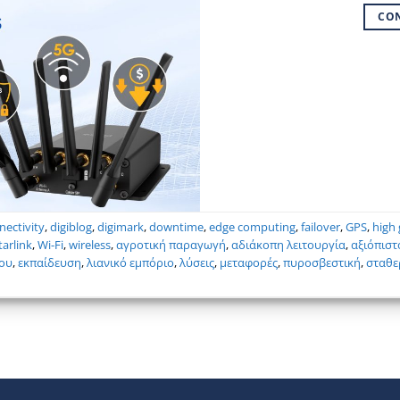
CO
nectivity
,
digiblog
,
digimark
,
downtime
,
edge computing
,
failover
,
GPS
,
high
tarlink
,
Wi-Fi
,
wireless
,
αγροτική παραγωγή
,
αδιάκοπη λειτουργία
,
αξιόπιστ
λου
,
εκπαίδευση
,
λιανικό εμπόριο
,
λύσεις
,
μεταφορές
,
πυροσβεστική
,
σταθε