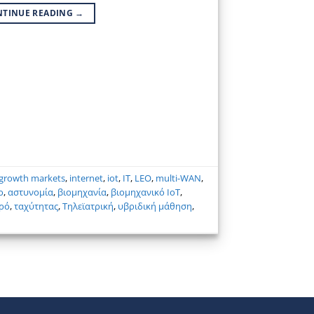
NTINUE READING
→
 growth markets
,
internet
,
iot
,
IT
,
LEO
,
multi-WAN
,
ο
,
αστυνομία
,
βιομηχανία
,
βιομηχανικό ΙοΤ
,
ρό
,
ταχύτητας
,
Τηλεϊατρική
,
υβριδική μάθηση
,