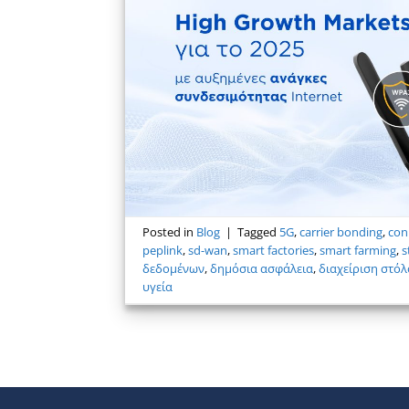
Posted in
Blog
|
Tagged
5G
,
carrier bonding
,
con
peplink
,
sd-wan
,
smart factories
,
smart farming
,
s
δεδομένων
,
δημόσια ασφάλεια
,
διαχείριση στό
υγεία