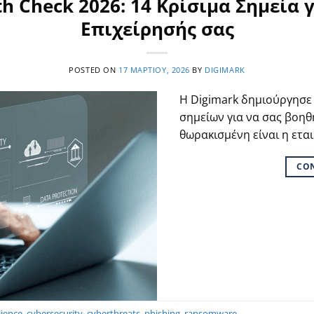
th Check 2026: 14 Κρίσιμα Σημεία
Επιχείρησής σας
POSTED ON
17 ΜΑΡΤΊΟΥ, 2026
BY
DIGIMARK
Η Digimark δημιούργησε 
σημείων για να σας βοηθ
θωρακισμένη είναι η εται
CO
lience
,
cybersecurity
,
cyberthreats
,
phishing
,
ransomware