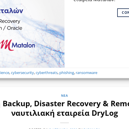
CO
lience
,
cybersecurity
,
cyberthreats
,
phishing
,
ransomware
ΝΈΑ
ackup, Disaster Recovery & Remo
ναυτιλιακή εταιρεία DryLog