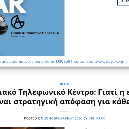
CO
truck
,
automotive
,
entersoftone
,
ERP
,
soft1
,
softone
,
software
,
αυτοκίνηση
BLOG
ιακό Τηλεφωνικό Κέντρο: Γιατί η 
ίναι στρατηγική απόφαση για κάθε
POSTED ON
25 ΦΕΒΡΟΥΑΡΊΟΥ, 2026
BY
DIGIMARK