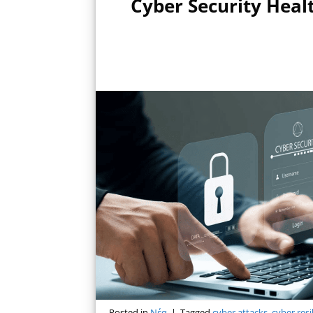
Cyber Security Heal
Posted in
Νέα
|
Tagged
cyber attacks
,
cyber resi