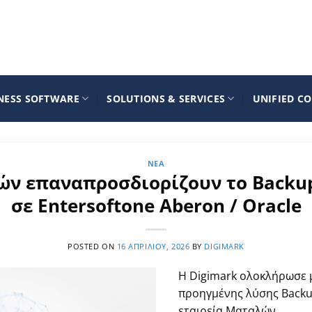
NESS SOFTWARE
SOLUTIONS & SERVICES
UNIFIED C
ΝΈΑ
ών επαναπροσδιορίζουν το Backup 
σε Entersoftone Aberon / Oracle
POSTED ON
16 ΑΠΡΙΛΊΟΥ, 2026
BY
DIGIMARK
Η Digimark ολοκλήρωσε μ
προηγμένης λύσης Backup
εταιρεία Ματαλών.