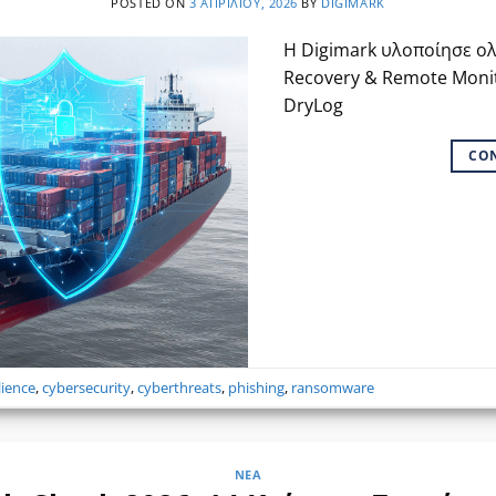
POSTED ON
3 ΑΠΡΙΛΊΟΥ, 2026
BY
DIGIMARK
Η Digimark υλοποίησε ο
Recovery & Remote Monit
DryLog
CO
lience
,
cybersecurity
,
cyberthreats
,
phishing
,
ransomware
ΝΈΑ