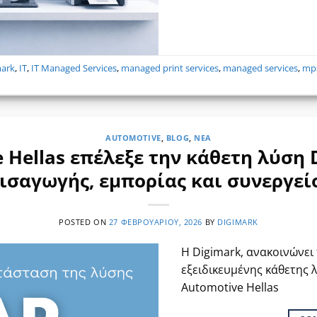
mark
,
IT
,
IT Managed Services
,
managed print services
,
managed services
,
mp
AUTOMOTIVE
,
BLOG
,
ΝΈΑ
 Hellas επέλεξε την κάθετη λύση D
εισαγωγής, εμπορίας και συνεργε
POSTED ON
27 ΦΕΒΡΟΥΑΡΊΟΥ, 2026
BY
DIGIMARK
Η Digimark, ανακοινώνει
εξειδικευμένης κάθετης 
Automotive Hellas