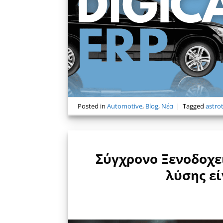
Posted in
Automotive
,
Blog
,
Νέα
|
Tagged
astro
Σύγχρονο Ξενοδοχε
λύσης ε