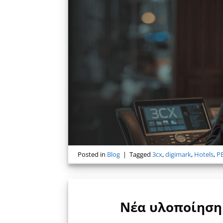
Posted in
Blog
|
Tagged
3cx
,
digimark
,
Hotels
,
P
Νέα υλοποίηση 