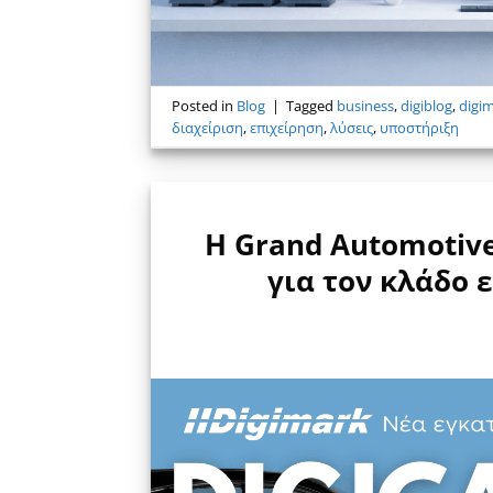
Posted in
Blog
|
Tagged
business
,
digiblog
,
digi
διαχείριση
,
επιχείρηση
,
λύσεις
,
υποστήριξη
Η Grand Automotive
για τον κλάδο 