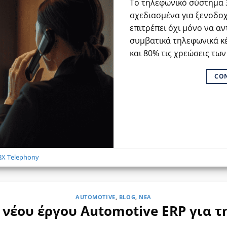
Το τηλεφωνικό σύστημα 3
σχεδιασμένα για ξενοδοχ
επιτρέπει όχι μόνο να α
συμβατικά τηλεφωνικά κέ
και 80% τις χρεώσεις τω
CO
BX Telephony
AUTOMOTIVE
,
BLOG
,
ΝΈΑ
νέου έργου Automotive ERP για τη