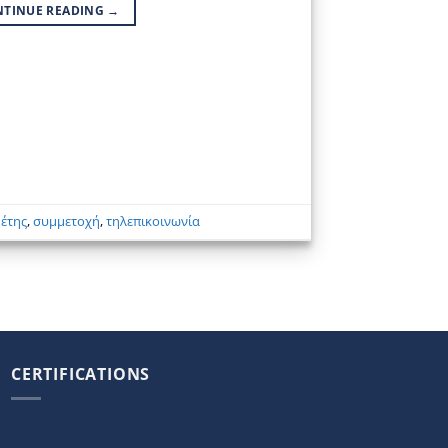
NTINUE READING
→
θέτης
,
συμμετοχή
,
τηλεπικοινωνία
CERTIFICATIONS