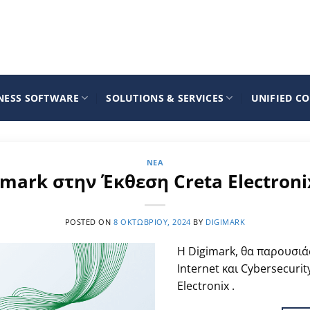
NESS SOFTWARE
SOLUTIONS & SERVICES
UNIFIED C
ΝΈΑ
imark στην Έκθεση Creta Electroni
POSTED ON
8 ΟΚΤΩΒΡΊΟΥ, 2024
BY
DIGIMARK
Η Digimark, θα παρουσιάσ
Internet και Cybersecuri
Electronix .