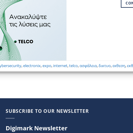
CO
ybersecurity
,
electronix
,
expo
,
internet
,
telco
,
ασφάλεια
,
δικτυο
,
εκθεση
,
εκ
SUBSCRIBE TO OUR NEWSLETTER
Digimark Newsletter