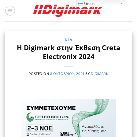
Μετάβαση
Greek
στο
περιεχόμενο
ΝΈΑ
Η Digimark στην Έκθεση Creta
Electronix 2024
POSTED ON
8 ΟΚΤΩΒΡΊΟΥ, 2024
BY
DIGIMARK