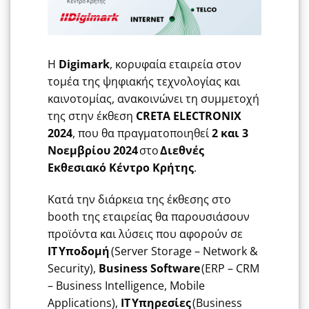
Η
Digimark
, κορυφαία εταιρεία στον
τομέα της ψηφιακής τεχνολογίας και
καινοτομίας, ανακοινώνει τη συμμετοχή
της στην έκθεση
CRETA ELECTRONIX
2024
, που θα πραγματοποιηθεί
2 και 3
Νοεμβρίου 2024
στο
Διεθνές
Εκθεσιακό Κέντρο Κρήτης
.
K
ατά την διάρκεια της έκθεσης στο
booth
της εταιρείας θα παρουσιάσουν
προϊόντα και λύσεις που αφορούν σε
Ι
T
Υποδομή
(
Server
Storage
–
Network
&
Security
)
,
Business
Software
(
ERP
–
CRM
–
Business
Intelligence
,
Mobile
Applications
)
,
IT
Υπηρεσίες
(
Business