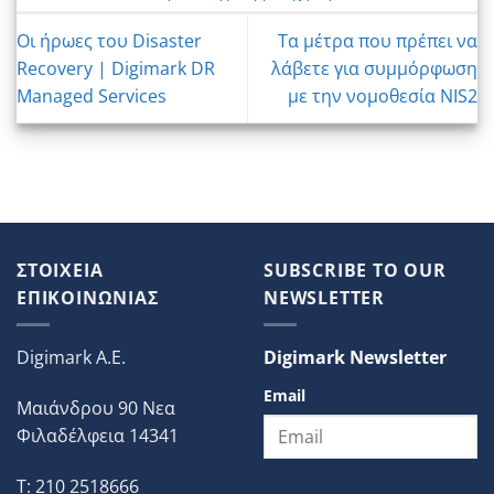
Οι ήρωες του Disaster
Τα μέτρα που πρέπει να
Recovery | Digimark DR
λάβετε για συμμόρφωση
Managed Services
με την νομοθεσία NIS2
ΣΤΟΙΧΕΙΑ
SUBSCRIBE TO OUR
ΕΠΙΚΟΙΝΩΝΙΑΣ
NEWSLETTER
Digimark A.E.
Digimark Newsletter
Email
Μαιάνδρου 90 Νεα
Φιλαδέλφεια 14341
T: 210 2518666