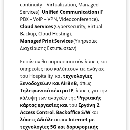
continuity
–
Virtualization
,
Managed
Services
),
Unified
Communication
(
IP
PBX
–
VoIP
–
VPN
,
Videoconference
),
Cloud
Services
(
Cybersecurity
,
Virtual
Backup
,
Cloud
Hosting
),
Managed
Print
Services
(Υπηρεσίες
Διαχείρισης Εκτυπώσεων)
Επιπλέον θα παρουσιαστούν λύσεις και
υπηρεσίες που καλύπτουν τις ανάγκες
του
Hospitality
και
τεχνολογίες
Ξενοδοχείων και AirBnB,
όπως
Τηλεφωνικά κέντρα
IP
, λύσεις για την
κάλυψη των αναγκών της
Ψηφιακής
κάρτας εργασίας και
του
Εργάνη 2
,
Access Control
,
Backoffice S/W
και
λύσεις Αδιάλειπτου Internet με
τεχνολογίες
5G και δορυφορικής