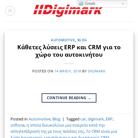
Μετάβαση
Greek
στο
περιεχόμενο
AUTOMOTIVE
,
BLOG
Κάθετες λύσεις ERP και CRM για το
χώρο του αυτοκινήτου
POSTED ON
14 ΜΑΪ́ΟΥ, 2018
BY
DIGIMARK
CONTINUE READING
→
Posted in
Automotive
,
Blog
|
Tagged
car
,
digimark
,
ERP
,
softone
,
η οποία διευκολύνει μια εταιρεία κατά την
αλληλεπίδρασή της με τους πελάτες της
,
Το CRM είναι μια
λύση λογισμικού
,
υφιστάμενους και δυνητικούς.CRM