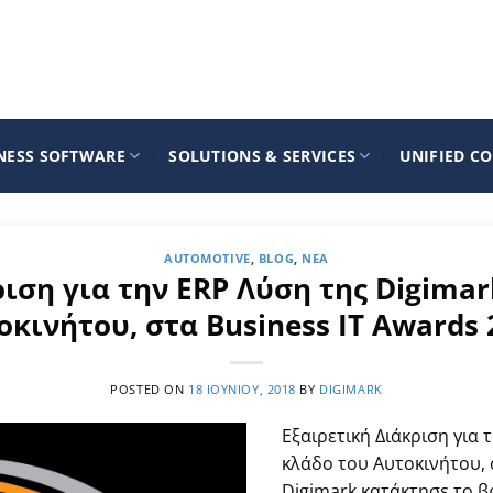
NESS SOFTWARE
SOLUTIONS & SERVICES
UNIFIED C
AUTOMOTIVE
,
BLOG
,
ΝΈΑ
ριση για την ERP Λύση της Digimar
οκινήτου, στα Business IT Awards 
POSTED ON
18 ΙΟΥΝΊΟΥ, 2018
BY
DIGIMARK
Εξαιρετική Διάκριση για 
κλάδο του Αυτοκινήτου, 
Digimark κατάκτησε το β