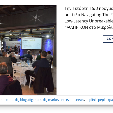
Την Τετάρτη 15/3 πραγμ
με τίτλο Νavigating The 
Low-Latency Unbreakable
ΦΑΛΗΡΙΚΟΝ στο Μικρολί
CO
,
antenna
,
digiblog
,
digimark
,
digimarkevent
,
event
,
news
,
peplink
,
peplinkpa