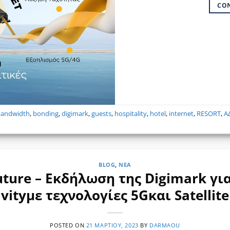
CO
bandwidth
,
bonding
,
digimark
,
guests
,
hospitality
,
hotel
,
internet
,
RESORT
,
Α
BLOG
,
ΝΈΑ
ture – Εκδήλωση της Digimark γι
vityμε τεχνολογίες 5Gκαι Satellite
POSTED ON
21 ΜΑΡΤΊΟΥ, 2023
BY
DARMAOU