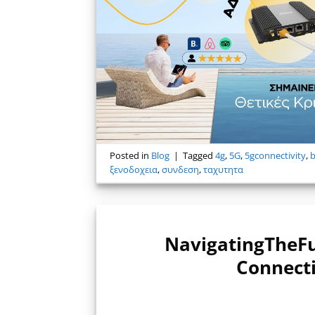
Posted in
Blog
|
Tagged
4g
,
5G
,
5gconnectivity
,
ξενοδοχεια
,
συνδεση
,
ταχυτητα
NavigatingTheFu
Connecti