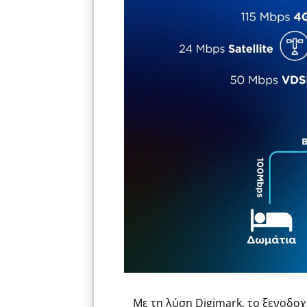
Με τη λύση
Digimark
, το ξενοδο