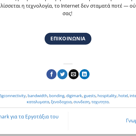
ελίσσεται η τεχνολογία, το
Internet
δεν σταματά ποτέ — ούτ
σας!
ΕΠΙΚΟΙΝΩΝΙΑ
5gconnectivity
,
bandwidth
,
bonding
,
digimark
,
guests
,
hospitality
,
hotel
,
int
καταλυματα
,
ξενοδοχεια
,
συνδεση
,
ταχυτητα
.
ark για τα Εργοτάξια του
Γνωρ