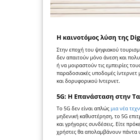
Η καινοτόμος λύση της
Di
Στην εποχή του ψηφιακού τουρισμού
δεν απαιτούν μόνο άνεση και πολυ
ή να μοιραστούν τις εμπειρίες
του
παραδοσιακές υποδομές ίντερνετ μ
και δορυφορικού Ιντερνετ.
5G: Η Επανάσταση στην Τ
Το 5G δεν είναι απλώς
μια νέα τεχ
μηδενική καθυστέρηση, το 5G επιτ
και γρήγορες συνδέσεις. Είτε πρόκε
χρήστες θα απολαμβάνουν πάντα υ