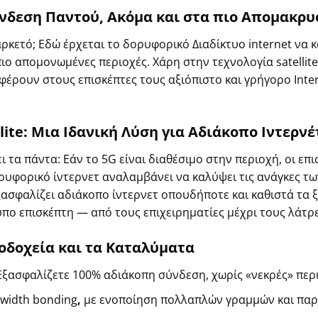
ύνδεση Παντού, Ακόμα και στα πιο Απομακρυ
 αρκετό; Εδώ έρχεται το δορυφορικό
Διαδίκτυο i
nternet ν
α κ
ιο απομονωμένες περιοχές. Χάρη στην τεχνολογία satellit
φέρουν στους επισκέπτες τους αξιόπιστο και γρήγορο
Inte
lite: Μια Ιδανική Λύση για Αδιάκοπο Ιντερνέ
 τα πάντα: Εάν το 5G είναι διαθέσιμο στην περιοχή, οι ε
δορυφορικό ίντερνετ αναλαμβάνει να καλύψει τις ανάγκες τ
σφαλίζει αδιάκοπο ίντερνετ οπουδήποτε και καθιστά τα 
πο επισκέπτη — από τους επιχειρηματίες μέχρι τους λάτρε
οδοχεία και τα Καταλύματα
 Εξασφαλίζετε 100% αδιάκοπη σύνδεση, χωρίς «νεκρές» περ
width bonding
,
με ενοποίηση
πολλαπλών γραμμών
και παρ