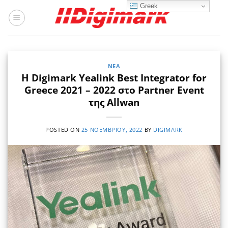
Μετάβαση
Greek
στο
περιεχόμενο
ΝΈΑ
Η Digimark Yealink Best Integrator for
Greece 2021 – 2022 στο Partner Event
της Allwan
POSTED ON
25 ΝΟΕΜΒΡΊΟΥ, 2022
BY
DIGIMARK