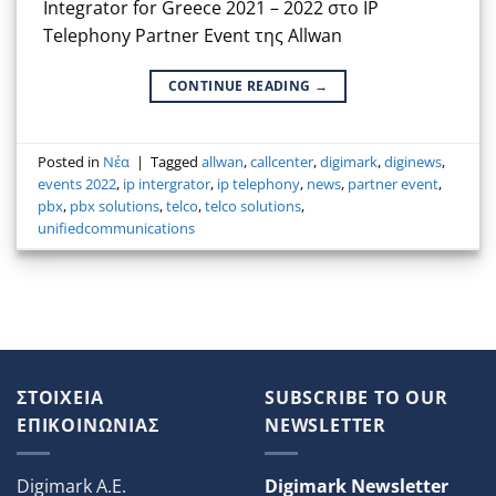
Integrator for Greece 2021 – 2022 στο IP
Telephony Partner Event της Allwan
CONTINUE READING
→
Posted in
Νέα
|
Tagged
allwan
,
callcenter
,
digimark
,
diginews
,
events 2022
,
ip intergrator
,
ip telephony
,
news
,
partner event
,
pbx
,
pbx solutions
,
telco
,
telco solutions
,
unifiedcommunications
ΣΤΟΙΧΕΙΑ
SUBSCRIBE TO OUR
ΕΠΙΚΟΙΝΩΝΙΑΣ
NEWSLETTER
Digimark A.E.
Digimark Newsletter