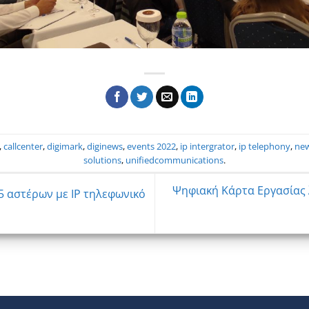
,
callcenter
,
digimark
,
diginews
,
events 2022
,
ip intergrator
,
ip telephony
,
ne
solutions
,
unifiedcommunications
.
Ψηφιακή Κάρτα Εργασίας 
5 αστέρων με IP τηλεφωνικό