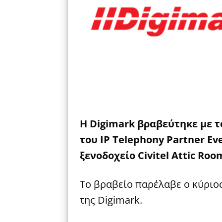
Η
Digimark
βραβεύτηκε
με
τ
του
IP Telephony Partner Ev
ξενοδοχείο
Civitel Attic Roo
Το βραβείο παρέλαβε ο κύριο
της Digimark.