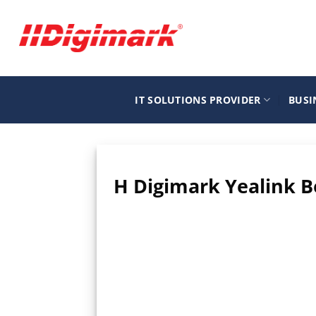
Μετάβαση
στο
περιεχόμενο
IT SOLUTIONS PROVIDER
BUSI
Η Digimark Yealink Be