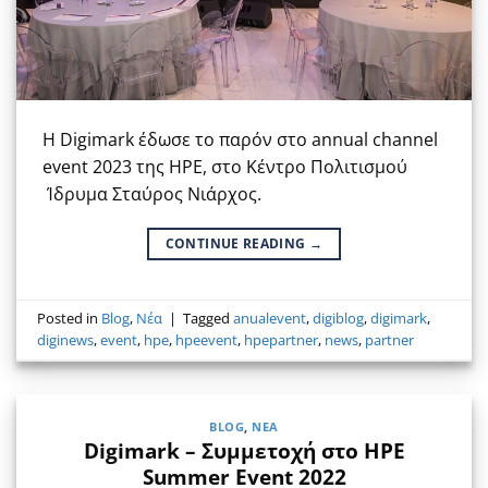
Η Digimark έδωσε το παρόν στο annual channel
event 2023 της HPE, στο Κέντρο Πολιτισμού
Ίδρυμα Σταύρος Νιάρχος.
CONTINUE READING
→
Posted in
Blog
,
Νέα
|
Tagged
anualevent
,
digiblog
,
digimark
,
diginews
,
event
,
hpe
,
hpeevent
,
hpepartner
,
news
,
partner
BLOG
,
ΝΈΑ
Digimark – Συμμετοχή στο HPE
Summer Event 2022