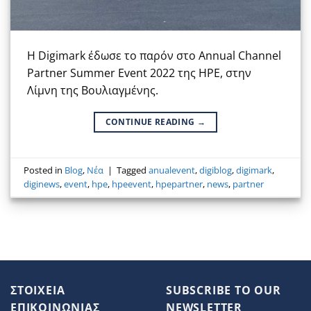
Η Digimark έδωσε το παρόν στο Annual Channel
Partner Summer Event 2022 της HPE, στην
Λίμνη της Βουλιαγμένης.
CONTINUE READING
→
Posted in
Blog
,
Νέα
|
Tagged
anualevent
,
digiblog
,
digimark
,
diginews
,
event
,
hpe
,
hpeevent
,
hpepartner
,
news
,
partner
ΣΤΟΙΧΕΙΑ
SUBSCRIBE TO OUR
ΕΠΙΚΟΙΝΩΝΙΑΣ
NEWSLETTER