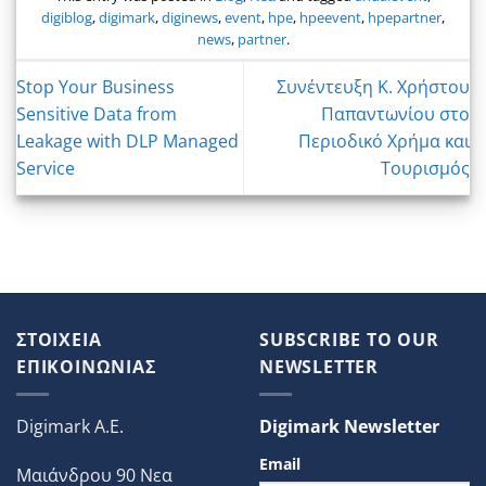
digiblog
,
digimark
,
diginews
,
event
,
hpe
,
hpeevent
,
hpepartner
,
news
,
partner
.
Stop Your Business
Συνέντευξη Κ. Χρήστου
Sensitive Data from
Παπαντωνίου στο
Leakage with DLP Managed
Περιοδικό Χρήμα και
Service
Τουρισμός
ΣΤΟΙΧΕΙΑ
SUBSCRIBE TO OUR
ΕΠΙΚΟΙΝΩΝΙΑΣ
NEWSLETTER
Digimark A.E.
Digimark Newsletter
Email
Μαιάνδρου 90 Νεα