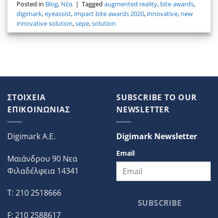
Posted in
Blog
,
Νέα
|
Tagged
augmented reality
,
bite awards
,
digimark
,
eyeassist
,
impact bite awards 2020
,
innovative
,
new
innovative solution
,
sepe
,
solution
ΣΤΟΙΧΕΙΑ
SUBSCRIBE TO OUR
ΕΠΙΚΟΙΝΩΝΙΑΣ
NEWSLETTER
Digimark A.E.
Digimark Newsletter
Email
Μαιάνδρου 90 Νεα
Φιλαδέλφεια 14341
T: 210 2518666
SUBSCRIBE
F: 210 2588617