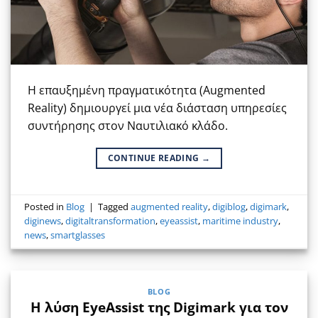
Η επαυξημένη πραγματικότητα (Augmented
Reality) δημιουργεί μια νέα διάσταση υπηρεσίες
συντήρησης στον Ναυτιλιακό κλάδο.
CONTINUE READING
→
Posted in
Blog
|
Tagged
augmented reality
,
digiblog
,
digimark
,
diginews
,
digitaltransformation
,
eyeassist
,
maritime industry
,
news
,
smartglasses
BLOG
Η λύση EyeAssist της Digimark για τον