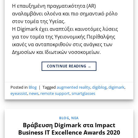
Η επαυξημένη πραγματικότητα (AR)
αναλαμβάνει ολοένα και πιο σημαντικό ρόλο
στον τομέα της Υγείας.
Η Digimark έχει αναπτύξει καινοτόμες λύσεις
για τον τομέα της Υγειονομικής Περίθαλψης
ικανές να ανταποκριθούν στις ανάγκες των
Δημοσίων και Ιδιωτικών νοσοκομείων.
CONTINUE READING
→
Posted in
Blog
|
Tagged
augmented reality
,
digiblog
,
digimark
,
eyeassist
,
news
,
remote support
,
smartglasses
BLOG
,
ΝΈΑ
Βράβευση Digimark στα Impact
Business IT Excellence Awards 2020