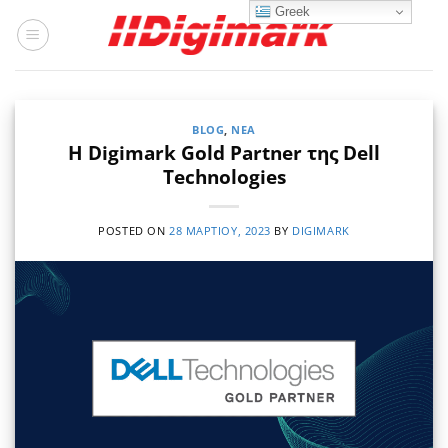
Μετάβαση
Greek
στο
περιεχόμενο
BLOG
,
ΝΈΑ
H Digimark Gold Partner της Dell
Technologies
POSTED ON
28 ΜΑΡΤΊΟΥ, 2023
BY
DIGIMARK