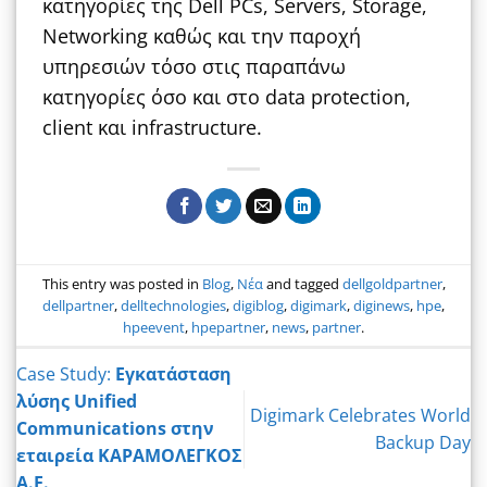
κατηγορίες της Dell PCs, Servers, Storage,
Networking καθώς και την παροχή
υπηρεσιών τόσο στις παραπάνω
κατηγορίες όσο και στο data protection,
client και infrastructure.
This entry was posted in
Blog
,
Νέα
and tagged
dellgoldpartner
,
dellpartner
,
delltechnologies
,
digiblog
,
digimark
,
diginews
,
hpe
,
hpeevent
,
hpepartner
,
news
,
partner
.
Case Study:
Εγκατάσταση
λύσης Unified
Digimark Celebrates World
Communications στην
Backup Day
εταιρεία ΚΑΡΑΜΟΛΕΓΚΟΣ
Α.Ε.