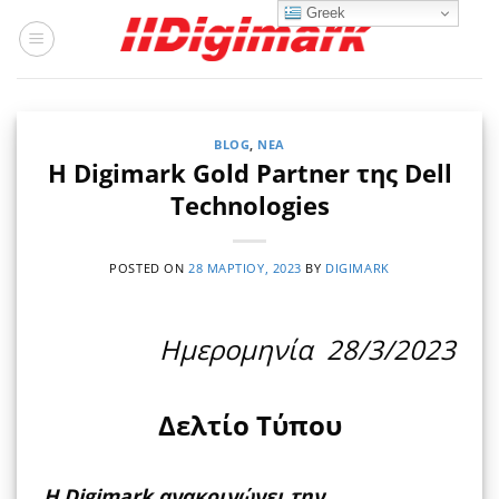
Μετάβαση
Greek
στο
περιεχόμενο
BLOG
,
ΝΈΑ
H Digimark Gold Partner της Dell
Technologies
POSTED ON
28 ΜΑΡΤΊΟΥ, 2023
BY
DIGIMARK
Ημερομηνία 28/3/2023
Δελτίο Τύπου
Η Digimark ανακοινώνει την