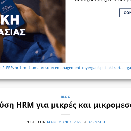
CO
ni2
,
ERP
,
hr
,
hrm
,
humanresourcemanagement
,
myergani
,
psifiaki karta erg
BLOG
ση HRM για μικρές και μικρομεσα
POSTED ON
14 ΝΟΕΜΒΡΊΟΥ, 2022
BY
DARMAOU