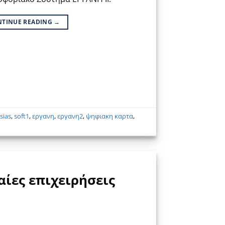
NTINUE READING
→
asias
,
soft1
,
εργανη
,
εργανη2
,
ψηφιακη καρτα
,
ίες επιχειρήσεις