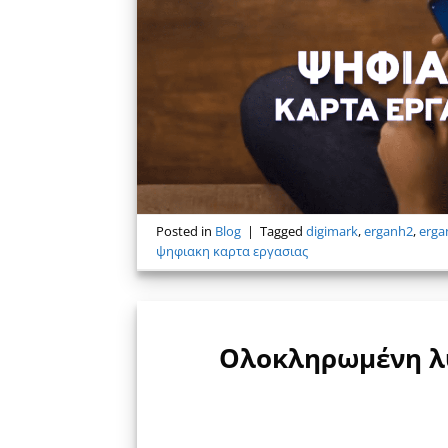
Posted in
Blog
|
Tagged
digimark
,
erganh2
,
erga
ψηφιακη καρτα εργασιας
Ολοκληρωμένη λύ