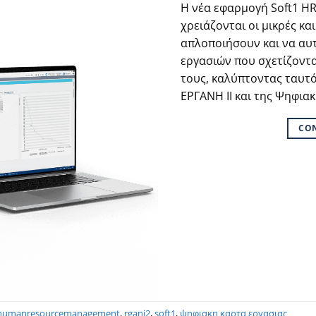
Η νέα εφαρμογή Soft1 H
χρειάζονται οι μικρές και
απλοποιήσουν και να αυ
εργασιών που σχετίζοντα
τους, καλύπτοντας ταυτό
ΕΡΓΑΝΗ ΙΙ και της Ψηφια
CO
humanresourcemanagement
,
rgani2
,
soft1
,
ψηφιακη καρτα εργασιας