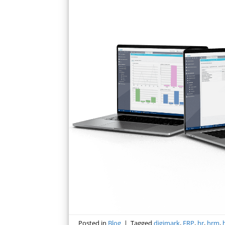
Posted in
Blog
|
Tagged
digimark
,
ERP
,
hr
,
hrm
,