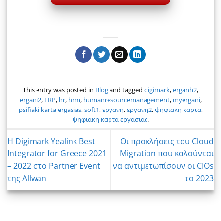
This entry was posted in
Blog
and tagged
digimark
,
erganh2
,
ergani2
,
ERP
,
hr
,
hrm
,
humanresourcemanagement
,
myergani
,
psifiaki karta ergasias
,
soft1
,
εργανη
,
εργανη2
,
ψηφιακη καρτα
,
ψηφιακη καρτα εργασιας
.
Η Digimark Yealink Best
Οι προκλήσεις του Cloud
Integrator for Greece 2021
Migration που καλούνται
– 2022 στο Partner Event
να αντιμετωπίσουν οι CIOs
της Allwan
το 2023