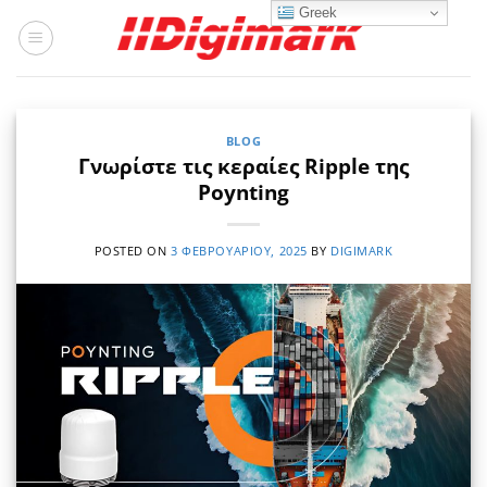
Μετάβαση
Greek
στο
περιεχόμενο
BLOG
Γνωρίστε τις κεραίες Ripple της
Poynting
POSTED ON
3 ΦΕΒΡΟΥΑΡΊΟΥ, 2025
BY
DIGIMARK