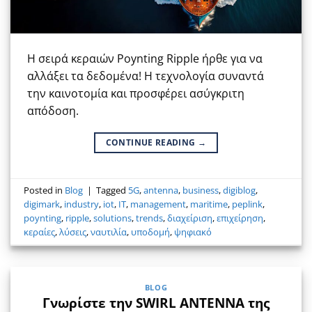
Η σειρά κεραιών Poynting Ripple ήρθε για να
αλλάξει τα δεδομένα! Η τεχνολογία συναντά
την καινοτομία και προσφέρει ασύγκριτη
απόδοση.
CONTINUE READING
→
Posted in
Blog
|
Tagged
5G
,
antenna
,
business
,
digiblog
,
digimark
,
industry
,
iot
,
IT
,
management
,
maritime
,
peplink
,
poynting
,
ripple
,
solutions
,
trends
,
διαχείριση
,
επιχείρηση
,
κεραίες
,
λύσεις
,
ναυτιλία
,
υποδομή
,
ψηφιακό
BLOG
Γνωρίστε την SWIRL ANTENNA της