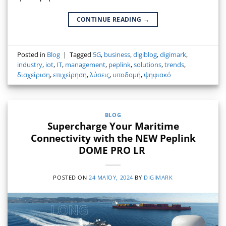
CONTINUE READING
→
Posted in
Blog
|
Tagged
5G
,
business
,
digiblog
,
digimark
,
industry
,
iot
,
IT
,
management
,
peplink
,
solutions
,
trends
,
διαχείριση
,
επιχείρηση
,
λύσεις
,
υποδομή
,
ψηφιακό
BLOG
Supercharge Your Maritime
Connectivity with the NEW Peplink
DOME PRO LR
POSTED ON
24 ΜΑΪ́ΟΥ, 2024
BY
DIGIMARK