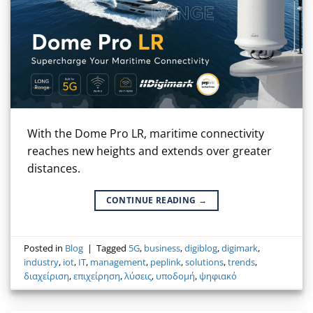
With the Dome Pro LR, maritime connectivity
reaches new heights and extends over greater
distances.
CONTINUE READING
→
Posted in
Blog
|
Tagged
5G
,
business
,
digiblog
,
digimark
,
industry
,
iot
,
IT
,
management
,
peplink
,
solutions
,
trends
,
διαχείριση
,
επιχείρηση
,
λύσεις
,
υποδομή
,
ψηφιακό