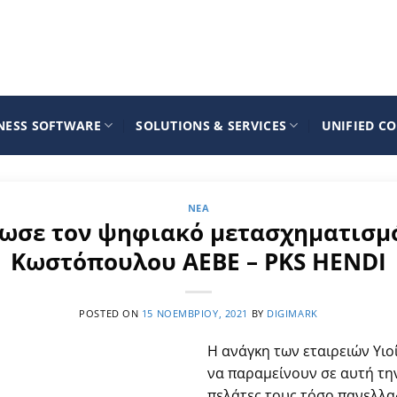
NESS SOFTWARE
SOLUTIONS & SERVICES
UNIFIED C
ΝΈΑ
ωσε τον ψηφιακό μετασχηματισμό
Κωστόπουλου ΑΕΒΕ – PKS HENDI
POSTED ON
15 ΝΟΕΜΒΡΊΟΥ, 2021
BY
DIGIMARK
Η ανάγκη των εταιρειών Υι
να παραμείνουν σε αυτή τη
πελάτες τους τόσο πανελλαδ