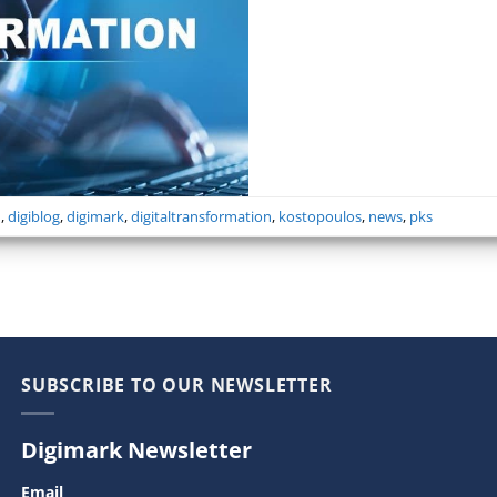
n
,
digiblog
,
digimark
,
digitaltransformation
,
kostopoulos
,
news
,
pks
SUBSCRIBE TO OUR NEWSLETTER
Digimark Newsletter
Email