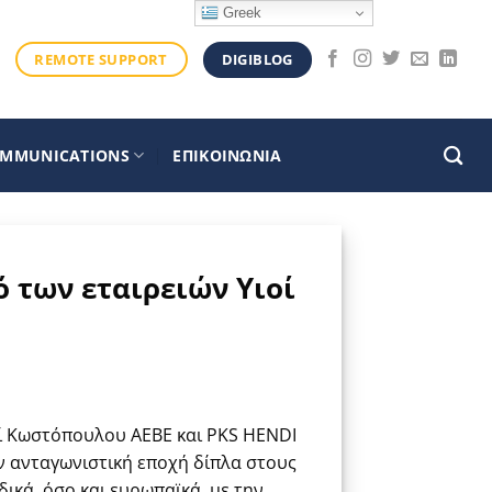
Greek
DIGIBLOG
REMOTE SUPPORT
OMMUNICATIONS
ΕΠΙΚΟΙΝΩΝΙΑ
 των εταιρειών Υιοί
οί Κωστόπουλου ΑΕΒΕ και PKS HENDI
ν ανταγωνιστική εποχή δίπλα στους
ικά, όσο και ευρωπαϊκά, με την