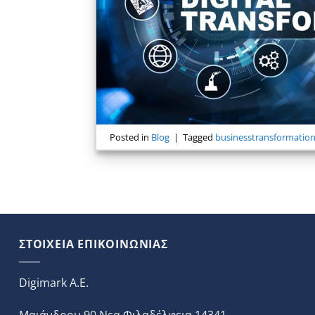
Posted in
Blog
|
Tagged
businesstransformatio
ΣΤΟΙΧΕΙΑ ΕΠΙΚΟΙΝΩΝΙΑΣ
Digimark A.E.
Μαιάνδρου 90 Νεα Φιλαδέλφεια 14341