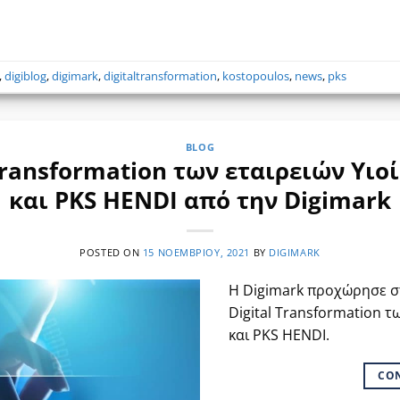
,
digiblog
,
digimark
,
digitaltransformation
,
kostopoulos
,
news
,
pks
BLOG
l Transformation των εταιρειών Υι
και PKS HENDI από την Digimark
POSTED ON
15 ΝΟΕΜΒΡΊΟΥ, 2021
BY
DIGIMARK
Η Digimark προχώρησε σ
Digital Transformation 
και PKS HENDI.
CO