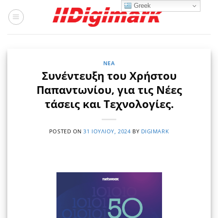
Μετάβαση
Greek
στο
περιεχόμενο
ΝΈΑ
Συνέντευξη του Χρήστου
Παπαντωνίου, για τις Νέες
τάσεις και Τεχνολογίες.
POSTED ON
31 ΙΟΥΛΊΟΥ, 2024
BY
DIGIMARK