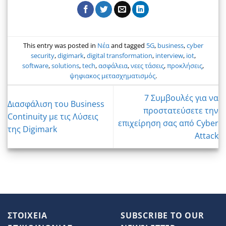
This entry was posted in
Νέα
and tagged
5G
,
business
,
cyber
security
,
digimark
,
digital transformation
,
interview
,
iot
,
software
,
solutions
,
tech
,
ασφάλεια
,
νεες τάσεις
,
προκλήσεις
,
ψηφιακος μετασχηματισμός
.
7 Συμβουλές για να
Διασφάλιση του Business
προστατεύσετε την
Continuity με τις Λύσεις
επιχείρηση σας από Cyber
της Digimark
Attack
ΣΤΟΙΧΕΙΑ
SUBSCRIBE TO OUR