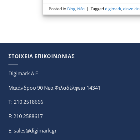
Posted in
Blog
,
Νέα
|
Tagged
digimark
,
einvoici
ΣΤΟΙΧΕΙΑ ΕΠΙΚΟΙΝΩΝΙΑΣ
Digimark A.E.
Μαιάνδρου 90 Νεα Φιλαδέλφεια 14341
T: 210 2518666
F: 210 2588617
E:
sales@digimark.gr