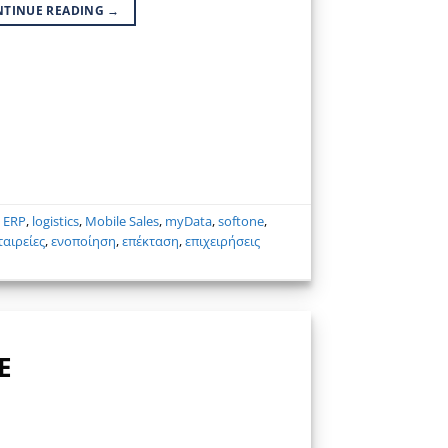
NTINUE READING
→
,
ERP
,
logistics
,
Mobile Sales
,
myData
,
softone
,
ταιρείες
,
ενοποίηση
,
επέκταση
,
επιχειρήσεις
Ε