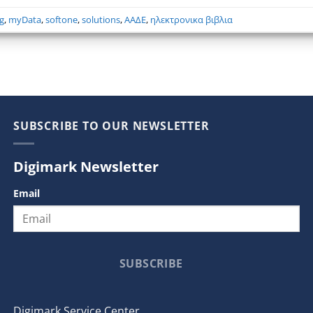
ng
,
myData
,
softone
,
solutions
,
ΑΑΔΕ
,
ηλεκτρονικα βιβλια
SUBSCRIBE TO OUR NEWSLETTER
Digimark Newsletter
Email
SUBSCRIBE
Digimark Service Center