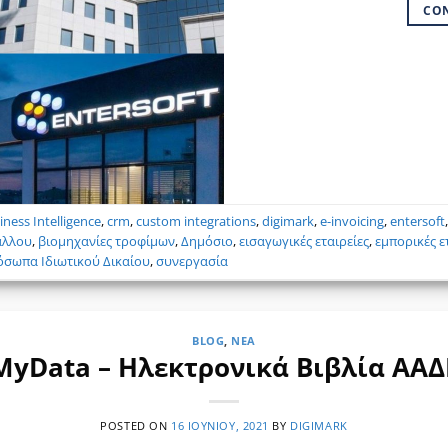
CO
iness Intelligence
,
crm
,
custom integrations
,
digimark
,
e-invoicing
,
entersoft
άλλου
,
βιομηχανίες τροφίμων
,
Δημόσιο
,
εισαγωγικές εταιρείες
,
εμπορικές ε
σωπα Ιδιωτικού Δικαίου
,
συνεργασία
BLOG
,
ΝΈΑ
MyData – Ηλεκτρονικά Βιβλία ΑΑΔ
POSTED ON
16 ΙΟΥΝΊΟΥ, 2021
BY
DIGIMARK