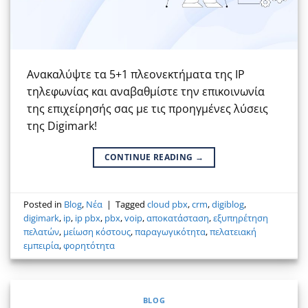
Ανακαλύψτε τα 5+1 πλεονεκτήματα της IP
τηλεφωνίας και αναβαθμίστε την επικοινωνία
της επιχείρησής σας με τις προηγμένες λύσεις
της Digimark!
CONTINUE READING
→
Posted in
Blog
,
Νέα
|
Tagged
cloud pbx
,
crm
,
digiblog
,
digimark
,
ip
,
ip pbx
,
pbx
,
voip
,
αποκατάσταση
,
εξυπηρέτηση
πελατών
,
μείωση κόστους
,
παραγωγικότητα
,
πελατειακή
εμπειρία
,
φορητότητα
BLOG