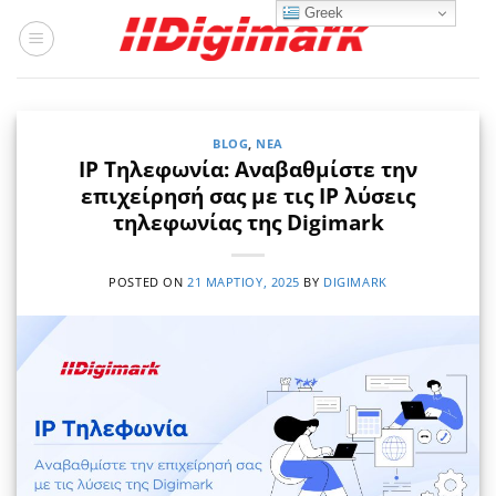
Μετάβαση
Greek
στο
περιεχόμενο
BLOG
,
ΝΈΑ
IP Τηλεφωνία: Αναβαθμίστε την
επιχείρησή σας με τις ΙΡ λύσεις
τηλεφωνίας της Digimark
POSTED ON
21 ΜΑΡΤΊΟΥ, 2025
BY
DIGIMARK