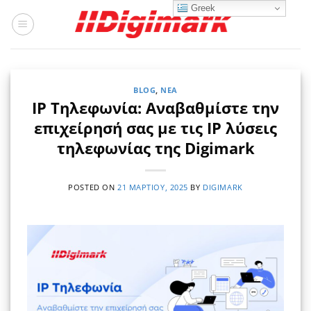
Μετάβαση
Greek
στο
περιεχόμενο
BLOG
,
ΝΈΑ
IP Τηλεφωνία: Αναβαθμίστε την
επιχείρησή σας με τις ΙΡ λύσεις
τηλεφωνίας της Digimark
POSTED ON
21 ΜΑΡΤΊΟΥ, 2025
BY
DIGIMARK