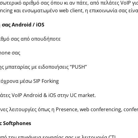
ωτερικό αριθμό σας όπου κι αν πάτε, από πελάτες VoIP για A
cing και ενσωματωμένο web client, η επικοινωνία σας είνα
 σας Android / iOS
ιθμό σας από οπουδήποτε
hone σας
ης μπαταρίας με ειδοποιήσεις “PUSH”
όχρονα μέσω SIP Forking
άτες VoIP Android & iOS στην UC market.
ς λειτουργίες όπως η Presence, web conferencing, confere
c Softphones
από την επιφάνεια εργασίας σας με λειτουργία CTI