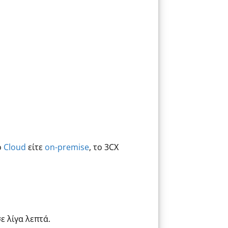
ο
Cloud
είτε
on-premise
, το 3CX
ε λίγα λεπτά.