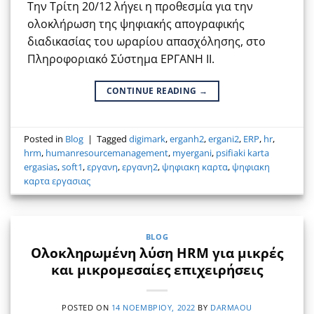
Την Τρίτη 20/12 λήγει η προθεσμία για την
ολοκλήρωση της ψηφιακής απογραφικής
διαδικασίας του ωραρίου απασχόλησης, στο
Πληροφοριακό Σύστημα ΕΡΓΑΝΗ ΙΙ.
CONTINUE READING
→
Posted in
Blog
|
Tagged
digimark
,
erganh2
,
ergani2
,
ERP
,
hr
,
hrm
,
humanresourcemanagement
,
myergani
,
psifiaki karta
ergasias
,
soft1
,
εργανη
,
εργανη2
,
ψηφιακη καρτα
,
ψηφιακη
καρτα εργασιας
BLOG
Ολοκληρωμένη λύση HRM για μικρές
και μικρομεσαίες επιχειρήσεις
POSTED ON
14 ΝΟΕΜΒΡΊΟΥ, 2022
BY
DARMAOU