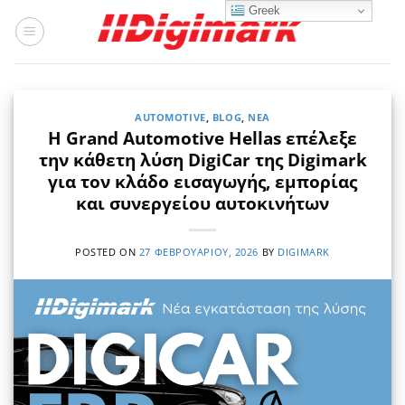
Μετάβαση
Greek
στο
περιεχόμενο
AUTOMOTIVE
,
BLOG
,
ΝΈΑ
Η Grand Automotive Hellas επέλεξε
την κάθετη λύση DigiCar της Digimark
για τον κλάδο εισαγωγής, εμπορίας
και συνεργείου αυτοκινήτων
POSTED ON
27 ΦΕΒΡΟΥΑΡΊΟΥ, 2026
BY
DIGIMARK