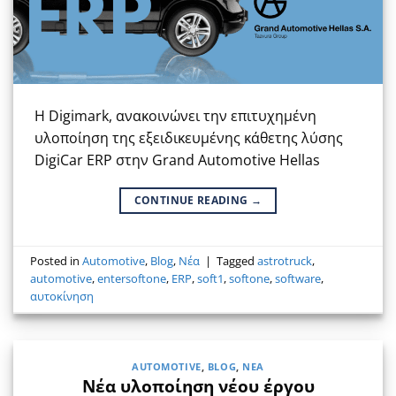
Η Digimark, ανακοινώνει την επιτυχημένη
υλοποίηση της εξειδικευμένης κάθετης λύσης
DigiCar ERP στην Grand Automotive Hellas
CONTINUE READING
→
Posted in
Automotive
,
Blog
,
Νέα
|
Tagged
astrotruck
,
automotive
,
entersoftone
,
ERP
,
soft1
,
softone
,
software
,
αυτοκίνηση
AUTOMOTIVE
,
BLOG
,
ΝΈΑ
Νέα υλοποίηση νέου έργου