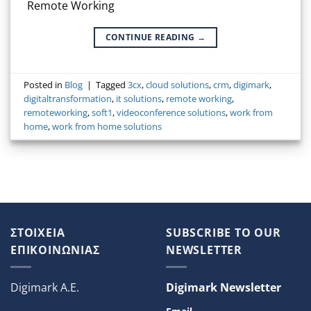
Remote Working
CONTINUE READING
→
Posted in
Blog
|
Tagged
3cx
,
cloud solutions
,
crm
,
digimark
,
digitaltransformation
,
it solutions
,
remote working
,
remoteworking
,
soft1
,
videoconference solutions
,
work from
home
,
work from home solutions
ΣΤΟΙΧΕΙΑ
SUBSCRIBE TO OUR
ΕΠΙΚΟΙΝΩΝΙΑΣ
NEWSLETTER
Digimark A.E.
Digimark Newsletter