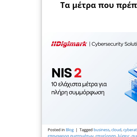
Τα μέτρα που πρέπ
Posted in
Blog
|
Tagged
business
,
cloud
,
cyberat
επαναφορα συστημάτων
,
επιχείρηση
,
λύσεις
,
συ