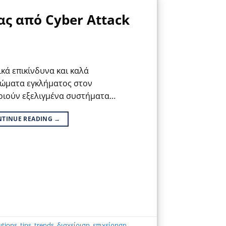
ας από Cyber Attack
ικά επικίνδυνα και καλά
ώματα εγκλήματος στον
οιούν εξελιγμένα συστήματα…
NTINUE READING
→
utions
,
tips
,
trends
,
διαχείριση
,
επιχείρηση
,