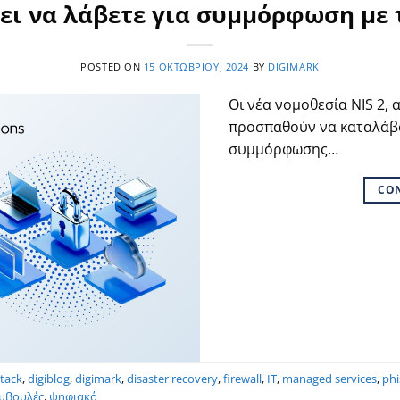
ει να λάβετε για συμμόρφωση με 
POSTED ON
15 ΟΚΤΩΒΡΊΟΥ, 2024
BY
DIGIMARK
Οι νέα νομοθεσία NIS 2, α
προσπαθούν να καταλάβο
συμμόρφωσης…
CO
tack
,
digiblog
,
digimark
,
disaster recovery
,
firewall
,
IT
,
managed services
,
phi
μβουλές
,
ψηφιακό