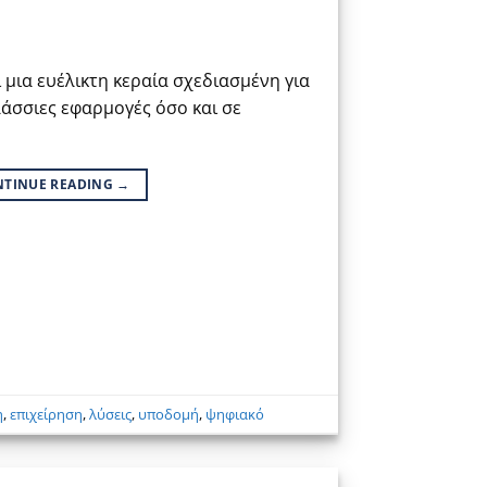
ι μια ευέλικτη κεραία σχεδιασμένη για
λάσσιες εφαρμογές όσο και σε
NTINUE READING
→
η
,
επιχείρηση
,
λύσεις
,
υποδομή
,
ψηφιακό