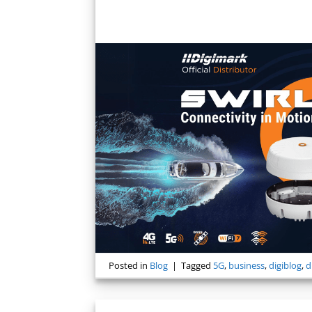
Posted in
Blog
|
Tagged
5G
,
business
,
digiblog
,
d