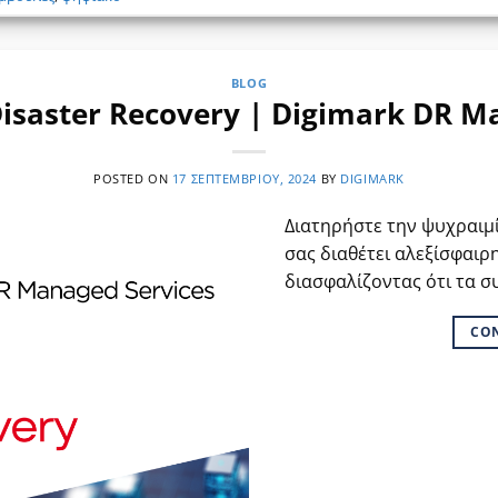
BLOG
isaster Recovery | Digimark DR M
POSTED ON
17 ΣΕΠΤΕΜΒΡΊΟΥ, 2024
BY
DIGIMARK
Διατηρήστε την ψυχραιμί
σας διαθέτει αλεξίσφαιρη
διασφαλίζοντας ότι τα σ
CO