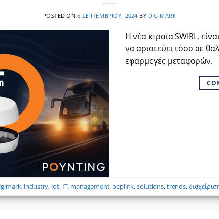
POSTED ON
6 ΣΕΠΤΕΜΒΡΊΟΥ, 2024
BY
DIGIMARK
Η νέα κεραία SWIRL, είνα
να αριστεύει τόσο σε θα
εφαρμογές μεταφορών.
CO
igimark
,
industry
,
iot
,
IT
,
management
,
peplink
,
solutions
,
trends
,
διαχείρισ