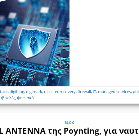
tack
,
digiblog
,
digimark
,
disaster recovery
,
firewall
,
IT
,
managed services
,
phi
μβουλές
,
ψηφιακό
BLOG
L ANTENNA της Poynting, για ναυτ