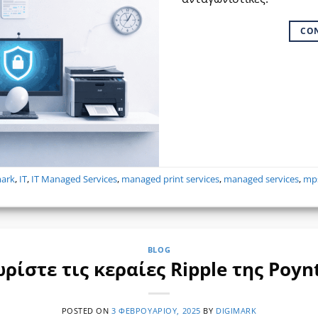
CO
mark
,
IT
,
IT Managed Services
,
managed print services
,
managed services
,
mp
BLOG
ρίστε τις κεραίες Ripple της Poyn
POSTED ON
3 ΦΕΒΡΟΥΑΡΊΟΥ, 2025
BY
DIGIMARK