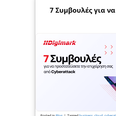
7 Συμβουλές για να
Posted in
Blog
|
Tagged
business
,
cloud
,
cyberat