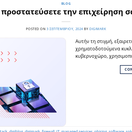
BLOG
 προστατεύσετε την επιχείρηση σ
POSTED ON
3 ΣΕΠΤΕΜΒΡΊΟΥ, 2024
BY
DIGIMARK
Αυτήν τη στιγμή, εξαιρετ
χρηματοδοτούμενα κυκλ
κυβερνοχώρο, χρησιμοπ
CO
tack
,
digiblog
,
digimark
,
firewall
,
IT
,
managed services
,
phising
,
software
,
sol