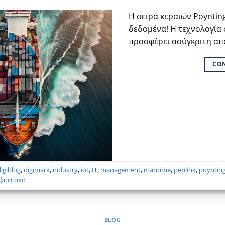
Η σειρά κεραιών Poynting
δεδομένα! Η τεχνολογία 
προσφέρει ασύγκριτη απ
CO
digiblog
,
digimark
,
industry
,
iot
,
IT
,
management
,
maritime
,
peplink
,
poyntin
ψηφιακό
BLOG