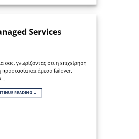
anaged Services
α σας, γνωρίζοντας ότι η επιχείρηση
 προστασία και άμεσο failover,
υ…
NTINUE READING
→