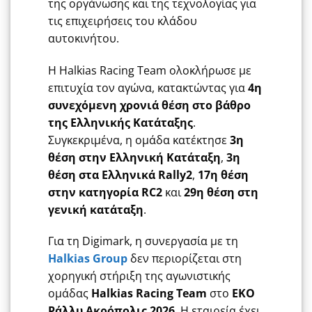
της οργάνωσης και της τεχνολογίας για
τις επιχειρήσεις του κλάδου
αυτοκινήτου.
Η Halkias Racing Team ολοκλήρωσε με
επιτυχία τον αγώνα, κατακτώντας για
4η
συνεχόμενη χρονιά θέση στο βάθρο
της Ελληνικής Κατάταξης
.
Συγκεκριμένα, η ομάδα κατέκτησε
3η
θέση στην Ελληνική Κατάταξη
,
3η
θέση στα Ελληνικά Rally2
,
17η θέση
στην κατηγορία RC2
και
29η θέση στη
γενική κατάταξη
.
Για τη Digimark, η συνεργασία με τη
Halkias Group
δεν περιορίζεται στη
χορηγική στήριξη της αγωνιστικής
ομάδας
Halkias Racing Team
στο
ΕΚΟ
Ράλλυ Ακρόπολις 2026
. Η εταιρεία έχει