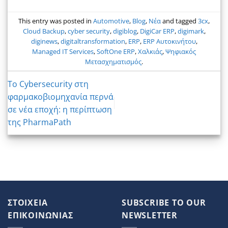
This entry was posted in
Automotive
,
Blog
,
Νέα
and tagged
3cx
,
Cloud Backup
,
cyber security
,
digiblog
,
DigiCar ERP
,
digimark
,
diginews
,
digitaltransformation
,
ERP
,
ERP Αυτοκινήτου
,
Managed IT Services
,
SoftOne ERP
,
Χαλκιάς
,
Ψηφιακός
Μετασχηματισμός
.
Το Cybersecurity στη
φαρμακοβιομηχανία περνά
σε νέα εποχή: η περίπτωση
της PharmaPath
ΣΤΟΙΧΕΙΑ
SUBSCRIBE TO OUR
ΕΠΙΚΟΙΝΩΝΙΑΣ
NEWSLETTER