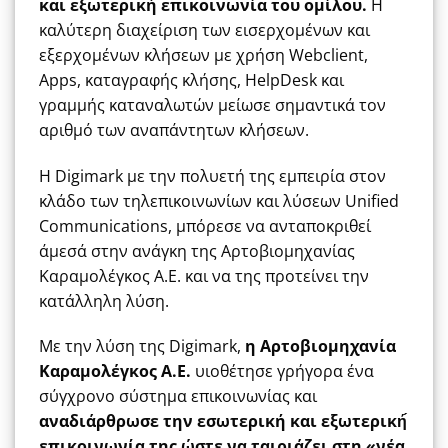
και εξωτερική επικοινωνία του ομίλου.
Η
καλύτερη διαχείριση των εισερχομένων και
εξερχομένων κλήσεων με χρήση Webclient,
Apps, καταγραφής κλήσης, HelpDesk και
γραμμής καταναλωτών μείωσε σημαντικά τον
αριθμό των αναπάντητων κλήσεων.
Η Digimark με την πολυετή της εμπειρία στον
κλάδο των τηλεπικοινωνίων και λύσεων Unified
Communications, μπόρεσε να ανταποκριθεί
άμεσά στην ανάγκη της Αρτοβιομηχανίας
Καραμολέγκος Α.Ε. και να της προτείνει την
κατάλληλη λύση.
Με την λύση της Digimark,
η Αρτοβιομηχανία
Καραμολέγκος Α.Ε.
υιοθέτησε γρήγορα ένα
σύγχρονο σύστημα επικοινωνίας και
αναδιάρθρωσε την εσωτερική και εξωτερική́
επικοινωνία της ώστε να ταιριάζει στη «νέα